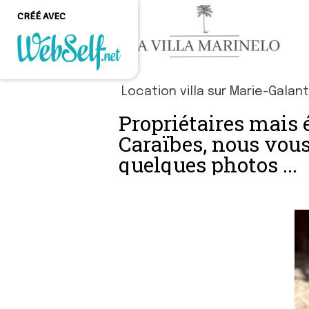
CRÉÉ AVEC
Créer un site web de
Location villa sur Marie-Galan
qualité professionnelle
et personnalisable sans
Propriétaires mais 
aucune connaissance en
programmation
Caraïbes, nous vous
quelques photos ...
COMMENCEZ